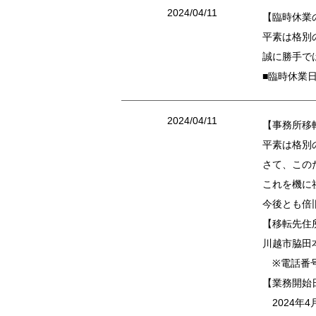
2024/04/11
【臨時休業
平素は格別
誠に勝手で
■臨時休業日
2024/04/11
【事務所移
平素は格別
さて、この
これを機に
今後とも倍
【移転先住
川越市脇田本
※電話番号
【業務開始
2024年4